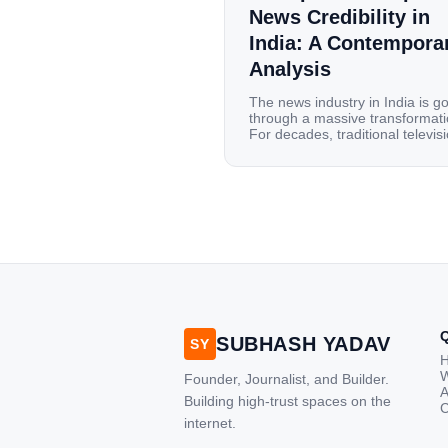
News Credibility in
India: A Contempora
Analysis
The news industry in India is g
through a massive transformati
For decades, traditional televis
channels and print newspapers
were the main sources of
information for millions of
households. Today, cheap mobi
data, affordable smartphones,
high-speed internet have
completely disrupted this old se
India has become a mobile-first
market where consumers spen
nearly 80% […]
SUBHASH YADAV
SY
W
Founder, Journalist, and Builder.
A
Building high-trust spaces on the
C
internet.