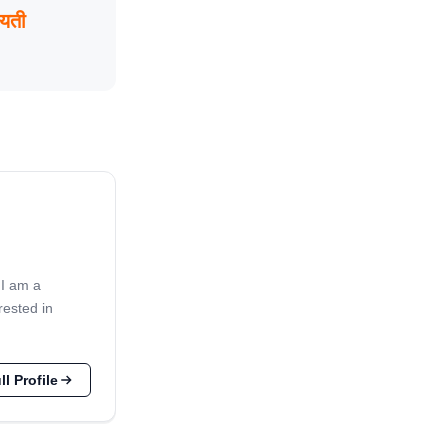
यती
 I am a
rested in
l Profile