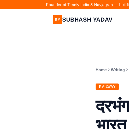
Founder of Timely India & Navjagran — buildin
SUBHASH YADAV
SY
Home
Writing
RAILWAY
दरभंग
भारत 