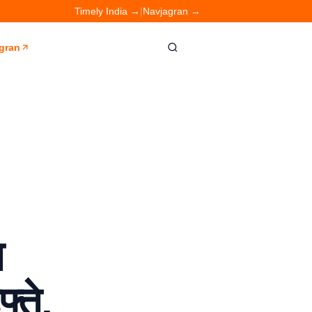
Timely India →
|
Navjagran →
gran
त
्ते,