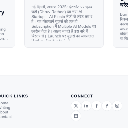
घरेल
नई दिल्ली, अगस्त 2025: इंटरनेट पर ध्रुव
ry
राठी (Dhruv Rathee) का नया AI
Burn
Startup – AI Fiesta तेजी से ट्रेंड कर रहा
स्किन
है। यह प्लेटफॉर्म यूज़र्स को एक ही
कारण 
Subscription में Multiple AI Models का
आपको 
oing
एक्सेस देता है। आइए जानते है इस बारे में
on.
महिला
बिस्तर से। Launch पर यूज़र्स का जबरदस्त
ion
या फ
रिस्पॉन्स लॉन्च के तुरंत […]
से ज
le
 and
tup.
d
QUICK LINKS
CONNECT
Home
riting
bout
ontact