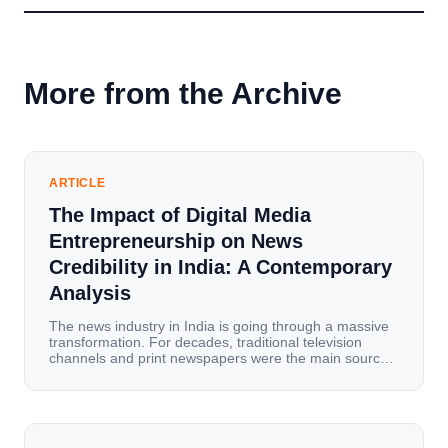
More from the Archive
ARTICLE
The Impact of Digital Media
Entrepreneurship on News
Credibility in India: A Contemporary
Analysis
The news industry in India is going through a massive
transformation. For decades, traditional television
channels and print newspapers were the main sources
of information for millions of households. Today, cheap
mobile data, affordable smartphones, and high-speed
internet have completely disrupted this old setup. India
has become a mobile-first market where consumers
spend nearly 80% […]