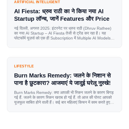
ARTIFICIAL INTELLIGENT
AI Fiesta: ध्रुव राठी का ने किया नया AI
Startup लॉन्च, जानें Features और Price
नई दिल्ली, अगस्त 2025: इंटरनेट पर ध्रुव राठी (Dhruv Rathee)
का नया AI Startup – AI Fiesta तेजी से ट्रेंड कर रहा है। यह
प्लेटफॉर्म यूज़र्स को एक ही Subscription में Multiple AI Models
का एक्सेस देता है। आइए जानते है इस बारे में बिस्तर से। Launch पर
यूज़र्स का जबरदस्त रिस्पॉन्स लॉन्च के तुरंत […]
LIFESTYLE
Burn Marks Remedy: जलने के निशान से
पाना है छुटकारा? आजमाएं ये जादुई घरेलू नुस्खे!
Burn Marks Remedy: क्या आपकी भी स्किन जलने के कारण बिगड़
गई हैं. जलने के कारण स्किन खराब हो गई हैं. तो आज की पोस्ट आपको
यूजफुल साबित होने वाली हैं। कई बार महिलाएं किचन में काम करते हुए
जल जाती हैं. या फिर किसी अन्य कारण से भी कई बार आज से जल जाती
[…]