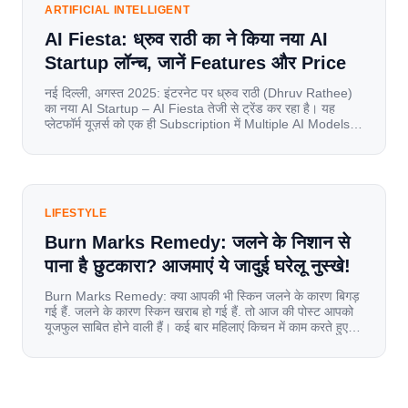
ARTIFICIAL INTELLIGENT
AI Fiesta: ध्रुव राठी का ने किया नया AI
Startup लॉन्च, जानें Features और Price
नई दिल्ली, अगस्त 2025: इंटरनेट पर ध्रुव राठी (Dhruv Rathee)
का नया AI Startup – AI Fiesta तेजी से ट्रेंड कर रहा है। यह
प्लेटफॉर्म यूज़र्स को एक ही Subscription में Multiple AI Models
का एक्सेस देता है। आइए जानते है इस बारे में बिस्तर से। Launch पर
यूज़र्स का जबरदस्त रिस्पॉन्स लॉन्च के तुरंत […]
LIFESTYLE
Burn Marks Remedy: जलने के निशान से
पाना है छुटकारा? आजमाएं ये जादुई घरेलू नुस्खे!
Burn Marks Remedy: क्या आपकी भी स्किन जलने के कारण बिगड़
गई हैं. जलने के कारण स्किन खराब हो गई हैं. तो आज की पोस्ट आपको
यूजफुल साबित होने वाली हैं। कई बार महिलाएं किचन में काम करते हुए
जल जाती हैं. या फिर किसी अन्य कारण से भी कई बार आज से जल जाती
[…]