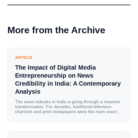
More from the Archive
ARTICLE
The Impact of Digital Media
Entrepreneurship on News
Credibility in India: A Contemporary
Analysis
The news industry in India is going through a massive
transformation. For decades, traditional television
channels and print newspapers were the main sources
of information for millions of households. Today, cheap
mobile data, affordable smartphones, and high-speed
internet have completely disrupted this old setup. India
has become a mobile-first market where consumers
spend nearly 80% […]