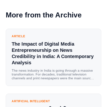
More from the Archive
ARTICLE
The Impact of Digital Media
Entrepreneurship on News
Credibility in India: A Contemporary
Analysis
The news industry in India is going through a massive
transformation. For decades, traditional television
channels and print newspapers were the main sources
of information for millions of households. Today, cheap
mobile data, affordable smartphones, and high-speed
internet have completely disrupted this old setup. India
has become a mobile-first market where consumers
spend nearly 80% […]
ARTIFICIAL INTELLIGENT