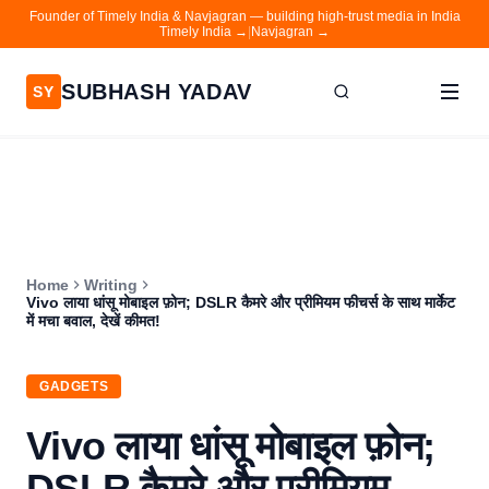
Founder of Timely India & Navjagran — building high-trust media in India
Timely India →
|
Navjagran →
SUBHASH YADAV
SY
Home
Writing
About
Home
Writing
Contact
Vivo लाया धांसू मोबाइल फ़ोन; DSLR कैमरे और प्रीमियम फीचर्स के साथ मार्केट
में मचा बवाल, देखें कीमत!
Timely India
Navjagran
GADGETS
Vivo लाया धांसू मोबाइल फ़ोन;
DSLR कैमरे और प्रीमियम