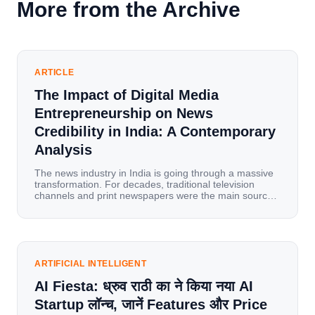
More from the Archive
ARTICLE
The Impact of Digital Media
Entrepreneurship on News
Credibility in India: A Contemporary
Analysis
The news industry in India is going through a massive
transformation. For decades, traditional television
channels and print newspapers were the main sources
of information for millions of households. Today, cheap
mobile data, affordable smartphones, and high-speed
internet have completely disrupted this old setup. India
has become a mobile-first market where consumers
spend nearly 80% […]
ARTIFICIAL INTELLIGENT
AI Fiesta: ध्रुव राठी का ने किया नया AI
Startup लॉन्च, जानें Features और Price