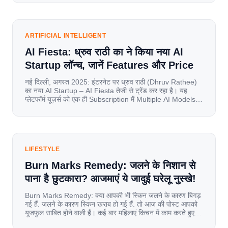
mobile data, affordable smartphones, and high-speed
internet have completely disrupted this old setup. India
has become a mobile-first market where consumers
spend nearly 80% […]
ARTIFICIAL INTELLIGENT
AI Fiesta: ध्रुव राठी का ने किया नया AI
Startup लॉन्च, जानें Features और Price
नई दिल्ली, अगस्त 2025: इंटरनेट पर ध्रुव राठी (Dhruv Rathee)
का नया AI Startup – AI Fiesta तेजी से ट्रेंड कर रहा है। यह
प्लेटफॉर्म यूज़र्स को एक ही Subscription में Multiple AI Models
का एक्सेस देता है। आइए जानते है इस बारे में बिस्तर से। Launch पर
यूज़र्स का जबरदस्त रिस्पॉन्स लॉन्च के तुरंत […]
LIFESTYLE
Burn Marks Remedy: जलने के निशान से
पाना है छुटकारा? आजमाएं ये जादुई घरेलू नुस्खे!
Burn Marks Remedy: क्या आपकी भी स्किन जलने के कारण बिगड़
गई हैं. जलने के कारण स्किन खराब हो गई हैं. तो आज की पोस्ट आपको
यूजफुल साबित होने वाली हैं। कई बार महिलाएं किचन में काम करते हुए
जल जाती हैं. या फिर किसी अन्य कारण से भी कई बार आज से जल जाती