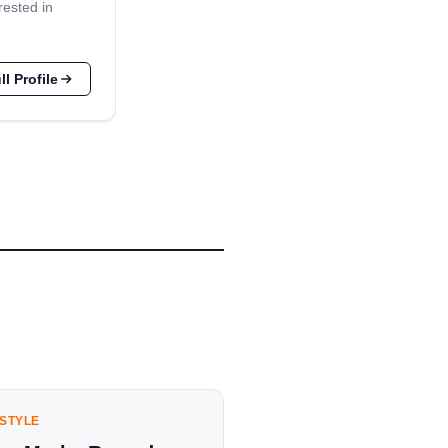
rested in
l Profile
ESTYLE