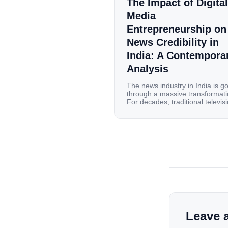
The Impact of Digital
Media
Entrepreneurship on
News Credibility in
India: A Contempora
Analysis
The news industry in India is g
through a massive transformati
For decades, traditional televis
channels and print newspapers
were the main sources of
information for millions of
households. Today, cheap mobi
data, affordable smartphones,
high-speed internet have
completely disrupted this old se
India has become a mobile-first
market where consumers spen
nearly 80% […]
Leave 