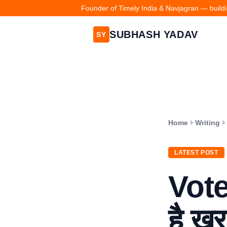
Founder of Timely India & Navjagran — buildin
SUBHASH YADAV
SY
Home
Writing
LATEST POST
Voter
है खर