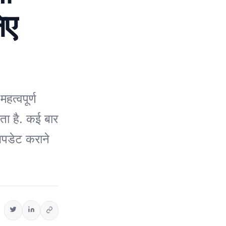
िए
त्वपूर्ण
रता है. कई बार
 अपडेट कराने