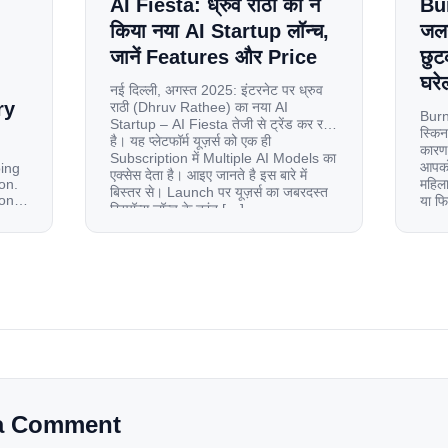
AI Fiesta: ध्रुव राठी का ने
Bu
किया नया AI Startup लॉन्च,
जलन
जानें Features और Price
छुट
घरेल
नई दिल्ली, अगस्त 2025: इंटरनेट पर ध्रुव
ry
राठी (Dhruv Rathee) का नया AI
Burn
Startup – AI Fiesta तेजी से ट्रेंड कर रहा
स्किन
है। यह प्लेटफॉर्म यूज़र्स को एक ही
कारण 
Subscription में Multiple AI Models का
आपको 
oing
एक्सेस देता है। आइए जानते है इस बारे में
on.
महिला
बिस्तर से। Launch पर यूज़र्स का जबरदस्त
ion
या फ
रिस्पॉन्स लॉन्च के तुरंत […]
से ज
le
 and
tup.
d
a Comment