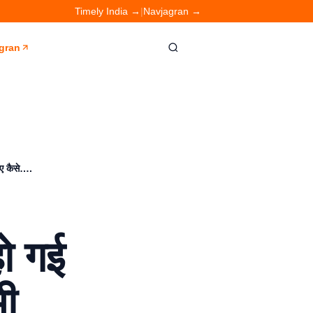
Timely India →
|
Navjagran →
gran
िए कैसे….
हो गई
भी