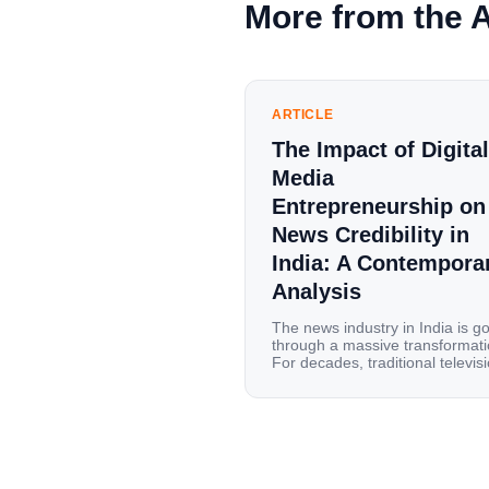
More from the 
ARTICLE
The Impact of Digital
Media
Entrepreneurship on
News Credibility in
India: A Contempora
Analysis
The news industry in India is g
through a massive transformati
For decades, traditional televis
channels and print newspapers
were the main sources of
information for millions of
households. Today, cheap mobi
data, affordable smartphones,
high-speed internet have
completely disrupted this old se