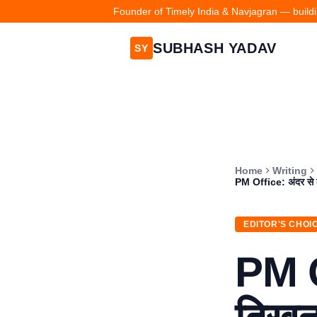
Founder of Timely India & Navjagran — buildin
SUBHASH YADAV
SY
Home
Writing
PM Office: अंदर से कै
EDITOR'S CHOI
PM O