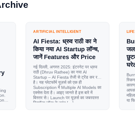
Archive
ARTIFICIAL INTELLIGENT
LIF
AI Fiesta: ध्रुव राठी का ने
Bu
किया नया AI Startup लॉन्च,
जलन
जानें Features और Price
छुट
घरेल
नई दिल्ली, अगस्त 2025: इंटरनेट पर ध्रुव
ry
राठी (Dhruv Rathee) का नया AI
Burn
Startup – AI Fiesta तेजी से ट्रेंड कर रहा
स्किन
है। यह प्लेटफॉर्म यूज़र्स को एक ही
कारण 
Subscription में Multiple AI Models का
आपको 
oing
एक्सेस देता है। आइए जानते है इस बारे में
on.
महिला
बिस्तर से। Launch पर यूज़र्स का जबरदस्त
ion
या फ
रिस्पॉन्स लॉन्च के तुरंत […]
से ज
le
 and
tup.