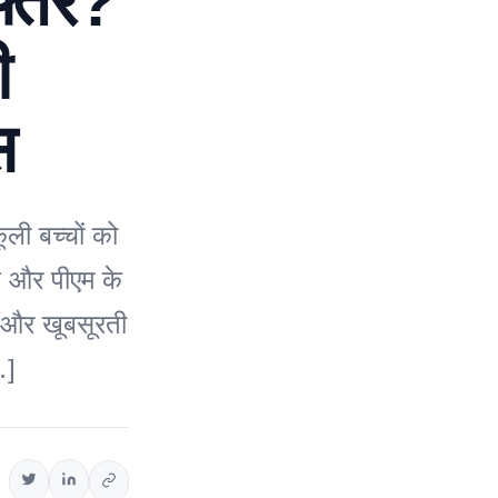
फ्तर?
ी
स
ूली बच्चों को
चे और पीएम के
 और खूबसूरती
…]