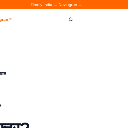
Timely India →
|
Navjagran →
gran
 खास