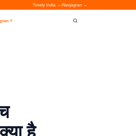
Timely India →
|
Navjagran →
gran
ीच
्या है