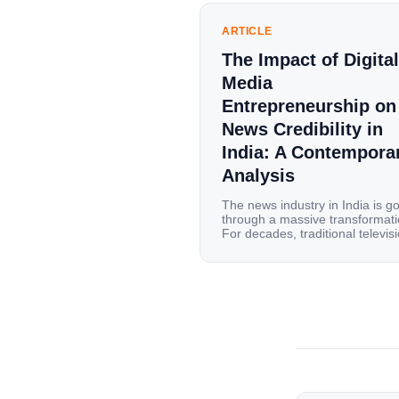
ARTICLE
The Impact of Digital
Media
Entrepreneurship on
News Credibility in
India: A Contempora
Analysis
The news industry in India is g
through a massive transformati
For decades, traditional televis
channels and print newspapers
were the main sources of
information for millions of
households. Today, cheap mobi
data, affordable smartphones,
high-speed internet have
completely disrupted this old se
India has become a mobile-first
market where consumers spen
nearly 80% […]