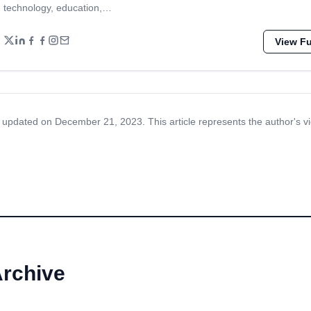
technology, education,…
View Ful
 updated on December 21, 2023. This article represents the author's v
Archive