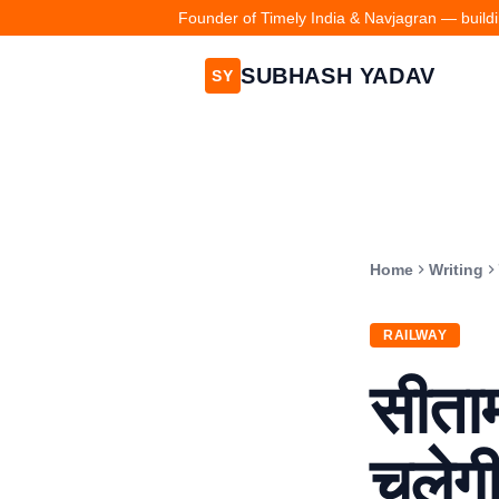
Founder of Timely India & Navjagran — buildin
SUBHASH YADAV
SY
Home
Writing
RAILWAY
सीताम
चलेगी