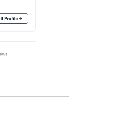
l Profile
iews.