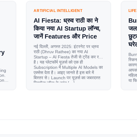
ARTIFICIAL INTELLIGENT
LIF
AI Fiesta: ध्रुव राठी का ने
Bu
किया नया AI Startup लॉन्च,
जलन
जानें Features और Price
छुट
घरेल
नई दिल्ली, अगस्त 2025: इंटरनेट पर ध्रुव
ry
राठी (Dhruv Rathee) का नया AI
Burn
Startup – AI Fiesta तेजी से ट्रेंड कर रहा
स्किन
है। यह प्लेटफॉर्म यूज़र्स को एक ही
कारण 
Subscription में Multiple AI Models का
आपको 
oing
एक्सेस देता है। आइए जानते है इस बारे में
on.
महिला
बिस्तर से। Launch पर यूज़र्स का जबरदस्त
ion
या फ
रिस्पॉन्स लॉन्च के तुरंत […]
से ज
le
 and
tup.
d