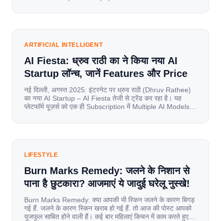
of information for millions of households. Today, cheap
mobile data, affordable smartphones, and high-speed
internet have completely disrupted this old setup. India
has become a mobile-first market where consumers
spend nearly 80% […]
ARTIFICIAL INTELLIGENT
AI Fiesta: ध्रुव राठी का ने किया नया AI
Startup लॉन्च, जानें Features और Price
नई दिल्ली, अगस्त 2025: इंटरनेट पर ध्रुव राठी (Dhruv Rathee)
का नया AI Startup – AI Fiesta तेजी से ट्रेंड कर रहा है। यह
प्लेटफॉर्म यूज़र्स को एक ही Subscription में Multiple AI Models
का एक्सेस देता है। आइए जानते है इस बारे में बिस्तर से। Launch पर
यूज़र्स का जबरदस्त रिस्पॉन्स लॉन्च के तुरंत […]
LIFESTYLE
Burn Marks Remedy: जलने के निशान से
पाना है छुटकारा? आजमाएं ये जादुई घरेलू नुस्खे!
Burn Marks Remedy: क्या आपकी भी स्किन जलने के कारण बिगड़
गई हैं. जलने के कारण स्किन खराब हो गई हैं. तो आज की पोस्ट आपको
यूजफुल साबित होने वाली हैं। कई बार महिलाएं किचन में काम करते हुए