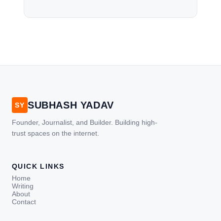
जोरदार झटके महसूस हुए। पूरे ताइवान में झटके
महसूस हुए और साथ ही उत्तरी जापान और
फिलीपींस में सुनामी का अलर्ट जारी किया गया।
ताइवान में भूकंप के कारण कई जगह बिजली गुल
हो गई और इमारत रह […]
SUBHASH YADAV
SY
Founder, Journalist, and Builder. Building high-
trust spaces on the internet.
QUICK LINKS
Home
Writing
About
Contact