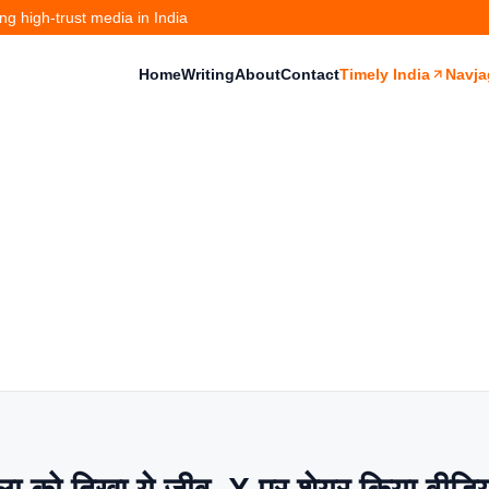
g high-trust media in India
Home
Writing
About
Contact
Timely India
Navja