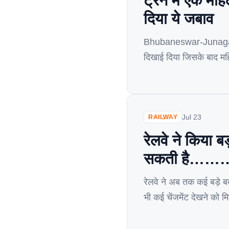
ट्रेन में एक मह
दिया ये जबाव
Bhubaneswar-Junagarh 
दिखाई दिया जिसके बाद महि
किया। सरकार के सख्त कानू
Jul 23
RAILWAY
रेलवे ने किया ब
सकती है……
रेलवे ने अब तक कई बड़े बद
भी कई चेंजमेंट देखने को 
लेकर टिकट, जुर्माने और पा