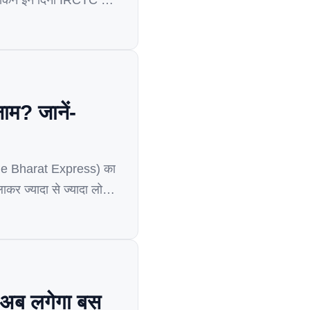
. लेकिन इन दिनों IRCTC ने
म? जानें-
nde Bharat Express) का
ज्‍यादा से ज्‍यादा लोगों
 अब लगेगा बस