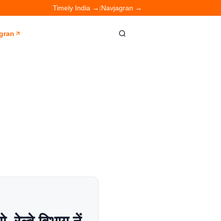
Timely India →
|
Navjagran →
gran