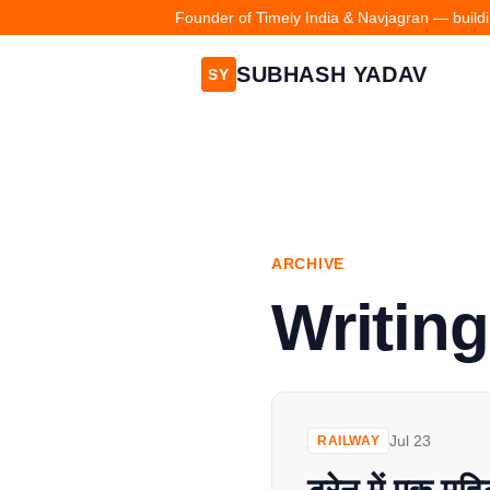
Founder of Timely India & Navjagran — buildin
SUBHASH YADAV
SY
ARCHIVE
Writing
Jul 23
RAILWAY