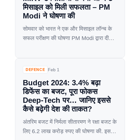
मिसाइल को मिली सफलता – PM
Modi ने घोषणा की
सोमवार को भारत ने एक और मिसाइल लॉन्च के
सफल परीक्षण की घोषणा PM Modi द्वारा दी
जिसमे अग्नि-5 नामक मिसाइल को सफलतापूर्वक
परीक्षण करके मिशन दिव्यास्त्र को बड़ी सफलता
मिली। PM Modi ने कहा की DRDO (रक्षा
Feb 1
DEFENCE
अनुसंधान और विकास संगठन) पर उनका अटूट
Budget 2024: 3.4% बढ़ा
विश्वास और भी मजबूत हो गया है क्योंकि सोमवार
डिफेंस का बजट, पूरा फोकस
को […]
Deep-Tech पर… जानिए इससे
कैसे बढ़ेगी देश की ताकत?
अंतरिम बजट में निर्मला सीतारमण ने रक्षा बजट के
लिए 6.2 लाख करोड़ रुपए की घोषणा की. इस