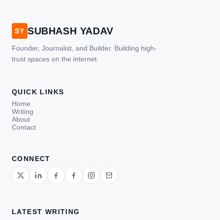
to provide effective protection against
a wide range of aerial threats,
SUBHASH YADAV
including enemy aircraft, helicopters,
SY
and unmanned aerial […]
Founder, Journalist, and Builder. Building high-
trust spaces on the internet.
QUICK LINKS
Home
Writing
About
Contact
CONNECT
LATEST WRITING