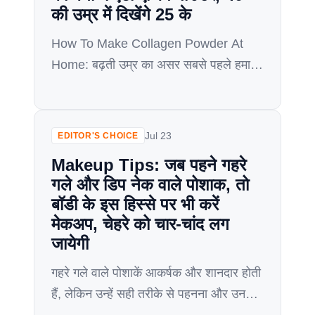
की उम्र में दिखेंगे 25 के
How To Make Collagen Powder At
Home: बढ़ती उम्र का असर सबसे पहले हमारे
चेहरे की स्किन (Skincare) पर दिखता है. चेहरे
पर रिंकल्स (Wrinkles) और फाइन लाइन्स
(How To remove fine lines) नजर आने
Jul 23
EDITOR'S CHOICE
लगते हैं. अपने 40s में जाते ही हम एंटी-एजिंग
Makeup Tips: जब पहने गहरे
प्रोडक्ट्स की तरफ रूख करते हैं. मार्केट में
गले और डिप नेक वाले पोशाक, तो
उपलब्ध ये प्रोडक्ट्स […]
बॉडी के इस हिस्से पर भी करें
मेकअप, चेहरे को चार-चांद लग
जायेगी
गहरे गले वाले पोशाकें आकर्षक और शानदार होती
हैं, लेकिन उन्हें सही तरीके से पहनना और उनके