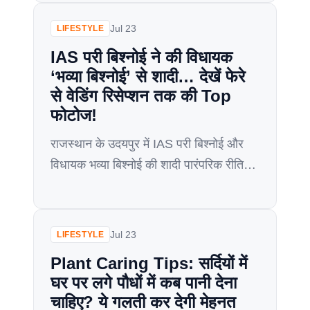
अनुसार नही चलते है तो कई बार आपको काफी
सारे नुकसान का सामना करना पड़ सकता हैं.
Jul 23
LIFESTYLE
लेकिन अगर आप अपने जीवन में वास्तु शास्त्र
IAS परी बिश्नोई ने की विधायक
को जगह देते हैं. यानी की […]
‘भव्या बिश्नोई’ से शादी… देखें फेरे
से वेडिंग रिसेप्शन तक की Top
फोटोज!
राजस्थान के उदयपुर में IAS परी बिश्नोई और
विधायक भव्या बिश्नोई की शादी पारंपरिक रीति-
रिवाजों और शानदार परिधानों से भरपूर एक भव्य
समारोह थी। इस जोड़े ने राजस्थान की समृद्ध
सांस्कृतिक विरासत का प्रदर्शन करते हुए एक
Jul 23
LIFESTYLE
खूबसूरत समारोह में शादी की। आइए शादी और
Plant Caring Tips: सर्दियों में
रिसेप्शन और दूल्हे और दुल्हन के मनमोहक
घर पर लगे पौधों में कब पानी देना
पारंपरिक शादी के लुक […]
चाहिए? ये गलती कर देगी मेहनत