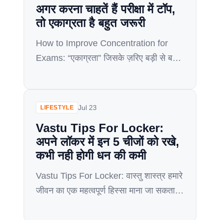
अगर करना चाहतें हैं परीक्षा में टॉप,
तो एकाग्रता है बहुत जरूरी
How to Improve Concentration for
Exams: “एकाग्रता” जिसके ज़रिए बड़ी से बड़ी
सफ़लता को प्राप्त किया जा सकता है, हालांकि
एकाग्र हो पाना इतना भी आसान कार्य नहीं है।
आजकल की जीवन शैली, टेक्नॉल्जी पर आश्रित
Jul 23
LIFESTYLE
जीवन, कम नींद, तनाव, बैचैनी ने न की इंसान को
Vastu Tips For Locker:
आलसी बना छोड़ा साथ ही मानव की एकाग्रता की
अपने लॉकर में इन 5 चीजों को रखे,
[…]
कभी नही होगी धन की कमी
Vastu Tips For Locker: वास्तु शास्त्र हमारे
जीवन का एक महत्वपूर्ण हिस्सा माना जा सकता हैं.
अगर आप वास्तु शास्त्र में बताये गए नियम