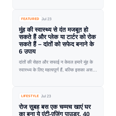
आलसी हो जाते हैं। ऐसे में अपना ख्याल रखने में
भी हमें आलस आने लगता है। वहीं, जब बात आती
है अच्छे दिखने की तो हमें अपना खोया हुआ
Jul 23
FEATURED
निखार फिर से वापस लाने की याद आती है।
मुंह की स्वास्थ्य से दंत मजबूत हो
सर्दियों में […]
सकते हैं और प्लेक या टार्टर को रोक
सकते हैं – दांतों को सफेद बनाने के
6 उपाय
दांतों की सेहत और सफाई न केवल हमारे मुंह के
स्वास्थ्य के लिए महत्वपूर्ण हैं, बल्कि इसका असर
हमारे दिल की सेहत और रिश्तों पर भी पड़ता है।
एक नई रिसर्च के अनुसार, नियंत्रित और स्वस्थ
मुंह की देखभाल से दांत मजबूत हो सकते हैं और
Jul 23
LIFESTYLE
प्लेक या टार्टर को रोका जा सकता है। इस […]
रोज सुबह बस एक चम्मच खाएं घर
का बना ये एंटी-एजिंग पाउडर, 40