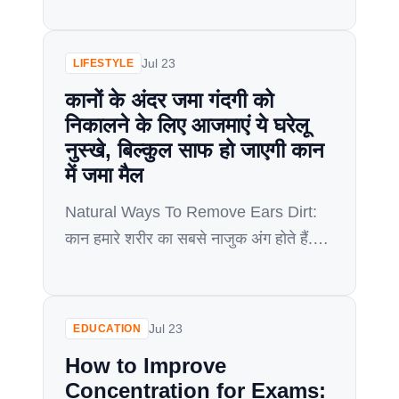
साथ सही मेकअप करना आवश्यक होता है। इस
लेख में हम आपको गहरे गले वाले पोशाकों के लिए
क्लिवेज मेकअप के बारे में कुछ महत्वपूर्ण टिप्स
Jul 23
LIFESTYLE
बताएंगे। 1. फाउंडेशन का चयन करें गहरे गले
कानों के अंदर जमा गंदगी को
वाले पोशाक के साथ […]
निकालने के लिए आजमाएं ये घरेलू
नुस्खे, बिल्कुल साफ हो जाएगी कान
में जमा मैल
Natural Ways To Remove Ears Dirt:
कान हमारे शरीर का सबसे नाजुक अंग होते हैं.
इसलिए हमको इनका खास ख्याल रखना चाहिए.
कानों के अंदर अक्सर वैक्स जमा हो जाती है.
जिसे नुकसानदायक नहीं माना जाता है, क्योंकि
Jul 23
EDUCATION
यह कानों के अंदर धूल और गंदगी को जाने से
How to Improve
रोकता है. लेकिन अगर ये बहुत ज्यादा […]
Concentration for Exams: