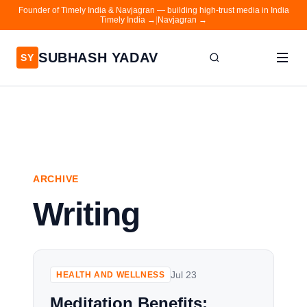
Founder of Timely India & Navjagran — building high-trust media in India
Timely India →
|
Navjagran →
SUBHASH YADAV
SY
Home
Writing
About
ARCHIVE
Contact
Writing
Timely India
Navjagran
Jul 23
HEALTH AND WELLNESS
Meditation Benefits: