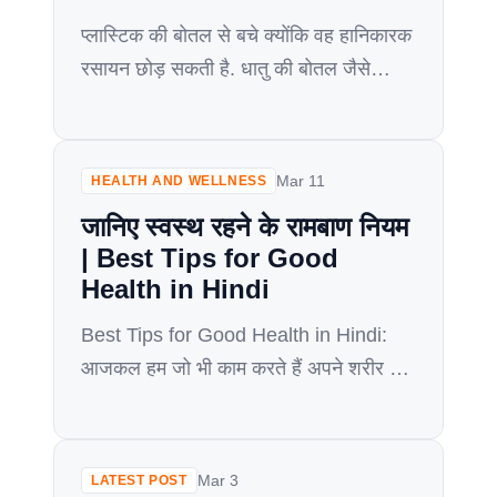
प्लास्टिक की बोतल से बचे क्योंकि वह हानिकारक
रसायन छोड़ सकती है. धातु की बोतल जैसे
स्टेनलेस स्टील या एल्युमिनियम बेहतर विकल्प है.
धातु की बोतल खरीदते समय BPA – मुक्त और
खाद्य सुरक्षित चुने। आजकल हम सबसे ज्यादातर
Mar 11
HEALTH AND WELLNESS
लोग घर से बाहर निकलते समय पानी की बोतल
जानिए स्वस्थ रहने के रामबाण नियम
साथ जरूर ले जाते हैं. यह अच्छी […]
| Best Tips for Good
Health in Hindi
Best Tips for Good Health in Hindi:
आजकल हम जो भी काम करते हैं अपने शरीर की
सहायता से करते हैं यदि आज हमारा शरीर ही
स्वस्थ नहीं रहा तो हम किसी काम करने के योग्य
नहीं होंगे तो आज मैं इस आर्टिकल के माध्यम से
Mar 3
LATEST POST