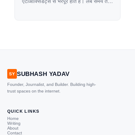
एंटीऑक्सिडेंट्स से भरपूर होते हैं। लंबे समय तक
इनका सेवन आपके स्वास्थ्य को कई फायदे
पहुंचाता है। ये खासकर महिलाओं के लिए किसी
वरदान से कम नहीं हैं। पिछले कुछ समय से चिया
सीड्स भारत में खूब मशहुर होते जा रहा है। यह
वजन घटाने, स्वास्थ्य में सुधार करने […]
SUBHASH YADAV
SY
Founder, Journalist, and Builder. Building high-
trust spaces on the internet.
QUICK LINKS
Home
Writing
About
Contact