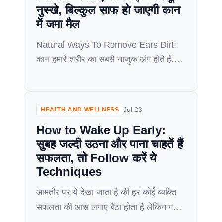
उपलब्ध ये प्रोडक्ट्स […]
नुस्खे, बिल्कुल साफ हो जाएगी कान
में जमा मैल
Natural Ways To Remove Ears Dirt:
कान हमारे शरीर का सबसे नाजुक अंग होते हैं.
इसलिए हमको इनका खास ख्याल रखना चाहिए.
कानों के अंदर अक्सर वैक्स जमा हो जाती है.
जिसे नुकसानदायक नहीं माना जाता है, क्योंकि
Jul 23
HEALTH AND WELLNESS
यह कानों के अंदर धूल और गंदगी को जाने से
How to Wake Up Early:
रोकता है. लेकिन अगर ये बहुत ज्यादा […]
सुबह जल्दी उठना और पाना चाहतें हैं
सफलता, तो Follow करें ये
Techniques
आमतौर पर ये देखा जाता है की हर कोई व्यक्ति
सफलता की आस लगाए बैठा होता है लेकिन गलत