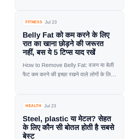
Sleep schedule के कारण कोई भी बड़ा या
सार्थक काम कर पाना काफी मुश्किल हो जाता है
जिसके कारण motivation की कमी और
Jul 23
FITNESS
stress और कभी-कभी Depression जैसी
Belly Fat को कम करने के लिए
स्थिति भी सामने आ जाती है। अगर आप […]
रात का खाना छोड़ने की जरूरत
नहीं, बस ये 5 टिप्स याद रखें
How to Remove Belly Fat: वजन या बेली
फैट कम करने की इच्छा रखने वाले लोगों के लिए
आजकल बहुत से लोग डिनर करने से मना कर रहे
हैं। हालांकि, रात का खाना सिर्फ आपके पेट को
भरने के लिए ही नहीं है, बल्कि यह आपको परिवार
Jul 23
HEALTH
के साथ समय बिताने का अवसर और मन […]
Steel, plastic या मेटल? सेहत
के लिए कौन सी बोतल होती है सबसे
बेस्ट