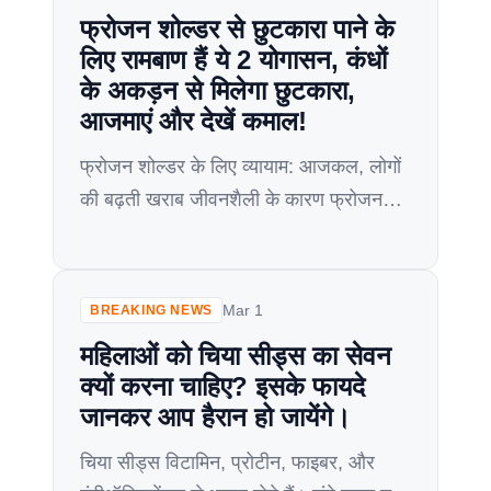
आपको बताऊंगा की शरीर को स्वस्थ और
फ्रोजन शोल्डर से छुटकारा पाने के
तंदुरुस्त कैसे […]
लिए रामबाण हैं ये 2 योगासन, कंधों
के अकड़न से मिलेगा छुटकारा,
आजमाएं और देखें कमाल!
फ्रोजन शोल्डर के लिए व्यायाम: आजकल, लोगों
की बढ़ती खराब जीवनशैली के कारण फ्रोजन
शोल्डर की समस्या बढ़ रही है। लंबे समय तक
कंप्यूटर स्क्रीन के सामने बैठकर या मोबाइल-टीवी
के साथ समय बिताने से, लोग इस समस्या का
Mar 1
BREAKING NEWS
सामना कर रहे हैं। फ्रोजन शोल्डर को कंधे की
महिलाओं को चिया सीड्स का सेवन
अकड़न या एडहेसिव कैप्सुलिटिस के नाम से […]
क्यों करना चाहिए? इसके फायदे
जानकर आप हैरान हो जायेंगे।
चिया सीड्स विटामिन, प्रोटीन, फाइबर, और