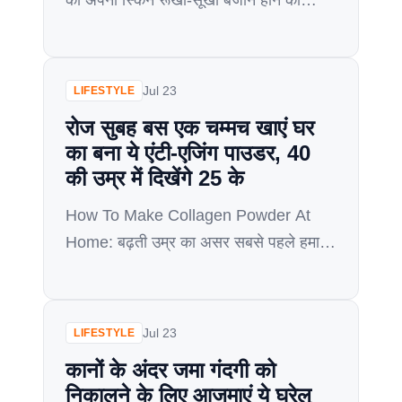
को अपनी स्किन रूखी-सूखी बेजान होने का
खतरा बना रहता है। जब आपकी स्किन साफ
और स्मूथ होती है, तो आपका आत्मविश्वास और
ज्यादा बढ़ जाता है, साथ ही मूड भी हर दिन अच्छा
Jul 23
LIFESTYLE
रहता है, लेकिन दिनभर की थकान, हर दिन
रोज सुबह बस एक चम्मच खाएं घर
प्रदूषण के लगातार संपर्क में […]
का बना ये एंटी-एजिंग पाउडर, 40
की उम्र में दिखेंगे 25 के
How To Make Collagen Powder At
Home: बढ़ती उम्र का असर सबसे पहले हमारे
चेहरे की स्किन (Skincare) पर दिखता है. चेहरे
पर रिंकल्स (Wrinkles) और फाइन लाइन्स
(How To remove fine lines) नजर आने
Jul 23
LIFESTYLE
लगते हैं. अपने 40s में जाते ही हम एंटी-एजिंग
कानों के अंदर जमा गंदगी को
प्रोडक्ट्स की तरफ रूख करते हैं. मार्केट में
निकालने के लिए आजमाएं ये घरेलू