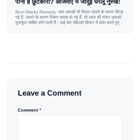
पाना है छुटकारा? आजमाएं ये जादुई घरेलू नुस्खे!
Burn Marks Remedy: क्या आपकी भी स्किन जलने के कारण बिगड़
गई हैं. जलने के कारण स्किन खराब हो गई हैं. तो आज की पोस्ट आपको
यूजफुल साबित होने वाली हैं। कई बार महिलाएं किचन में काम करते हुए
जल जाती हैं. या फिर किसी अन्य कारण से भी कई बार आज से जल जाती
[…]
Leave a Comment
Comment *