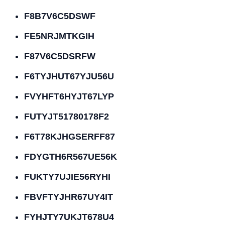
F8B7V6C5DSWF
FE5NRJMTKGIH
F87V6C5DSRFW
F6TYJHUT67YJU56U
FVYHFT6HYJT67LYP
FUTYJT51780178F2
F6T78KJHGSERFF87
FDYGTH6R567UE56K
FUKTY7UJIE56RYHI
FBVFTYJHR67UY4IT
FYHJTY7UKJT678U4