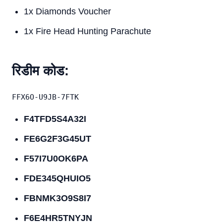
1x Diamonds Voucher
1x Fire Head Hunting Parachute
रिडीम कोड:
F4TFD5S4A32I
FE6G2F3G45UT
F57I7U0OK6PA
FDE345QHUIO5
FBNMK3O9S8I7
F6E4HR5TNYJN