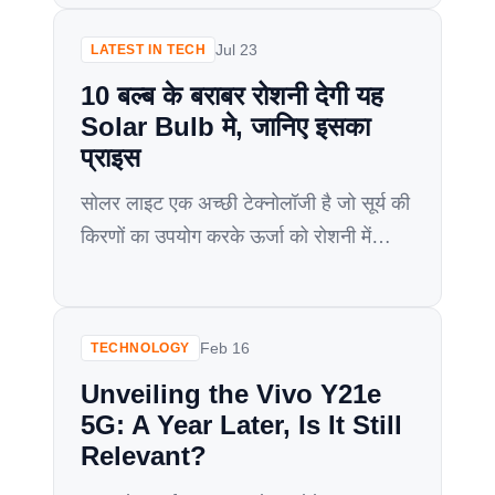
जाती हैं. गर्मी शुरू होते है हमारे घर और ऑफिस
के पंखे, AC चलना शुरू हो जाते हैं। लेकिन गर्मी
Jul 23
LATEST IN TECH
के मौसम में सबसे बड़ी टेंशन वाली बात […]
10 बल्ब के बराबर रोशनी देगी यह
Solar Bulb मे, जानिए इसका
प्राइस
सोलर लाइट एक अच्छी टेक्नोलॉजी है जो सूर्य की
किरणों का उपयोग करके ऊर्जा को रोशनी में
परिवर्तित करती है। यह लाभ प्रदान करती है
क्योंकि यह बिजली की आवश्यकता को कम करती
है और पर्यावरण को भी प्रदूषण मुक्त बनाती है।
Feb 16
TECHNOLOGY
सोलर बल्बों की विशेषता यह है कि वे बिजली की
Unveiling the Vivo Y21e
आवश्यकता के बिना […]
5G: A Year Later, Is It Still
Relevant?