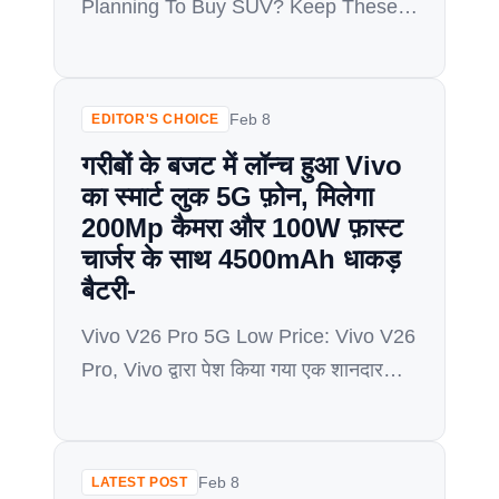
Planning To Buy SUV? Keep These 7
Things in Mind! SUV (Sports Utility
Vehicle) अपनी शानदार लुक, दमदार इंजन,
और ऑफ-रोड क्षमता के लिए लोकप्रिय हैं। यदि
Feb 8
EDITOR'S CHOICE
आप SUV खरीदने का प्लान बना रहे हैं, तो कुछ
गरीबों के बजट में लॉन्च हुआ Vivo
महत्वपूर्ण बातों पर ध्यान देना जरूरी है। 1. […]
का स्मार्ट लुक 5G फ़ोन, मिलेगा
200Mp कैमरा और 100W फ़ास्ट
चार्जर के साथ 4500mAh धाकड़
बैटरी-
Vivo V26 Pro 5G Low Price: Vivo V26
Pro, Vivo द्वारा पेश किया गया एक शानदार
स्मार्टफोन है जो अपनी शानदार डिजाइन,
शक्तिशाली प्रोसेसर और बेहतरीन कैमरा के लिए
जाना जाता है। यह उन लोगों के लिए एक आदर्श
Feb 8
LATEST POST