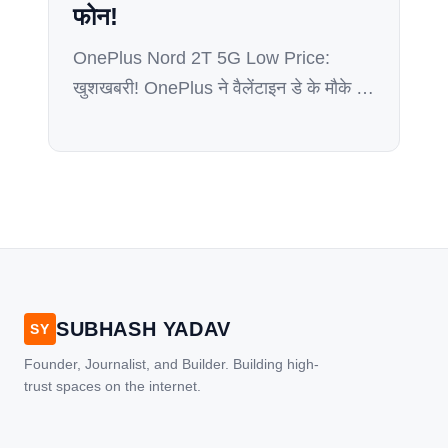
latest […]
फोन!
OnePlus Nord 2T 5G Low Price:
खुशखबरी! OnePlus ने वैलेंटाइन डे के मौके पर
एक शानदार ऑफर पेश किया है। यह एक
शानदार स्मार्टफोन है जो अपनी शानदार
स्पेसिफिकेशन्स, आकर्षक डिजाइन और दमदार
प्रदर्शन के लिए जाना जाता है। यह फोन 2022
में लॉन्च हुआ था और तब से ही यह भारतीय
बाजार में काफी […]
SUBHASH YADAV
SY
Founder, Journalist, and Builder. Building high-
trust spaces on the internet.