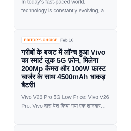
In today’s fast-paced world,
technology is constantly evolving, and
smartphones are no exception. With
new models being released every
year, it can be challenging to keep up
Feb 16
EDITOR'S CHOICE
with the latest trends and
गरीबों के बजट में लॉन्च हुआ Vivo
advancements. One such
का स्मार्ट लुक 5G फ़ोन, मिलेगा
smartphone that made waves in 2023
200Mp कैमरा और 100W फ़ास्ट
was the Vivo Y21e 5G. Now, a year
चार्जर के साथ 4500mAh धाकड़
later, the question arises: Is it […]
बैटरी!
Vivo V26 Pro 5G Low Price: Vivo V26
Pro, Vivo द्वारा पेश किया गया एक शानदार
स्मार्टफोन है जो अपनी शानदार डिजाइन,
शक्तिशाली प्रोसेसर और बेहतरीन कैमरा के लिए