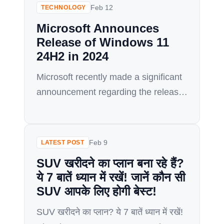
जाना जाता है। यह उन लोगों के लिए एक आदर्श
Feb 12
TECHNOLOGY
विकल्प है जो एक प्रीमियम स्मार्टफोन चाहते हैं जो
Microsoft Announces
सभी क्षेत्रों में उत्कृष्ट प्रदर्शन प्रदान करता है।
Release of Windows 11
[…]
24H2 in 2024
Microsoft recently made a significant
announcement regarding the release
of their highly anticipated operating
system, Windows 11. The tech giant
revealed that the 24H2 version of
Feb 9
LATEST POST
Windows 11 is set to be launched in
SUV खरीदने का प्लान बना रहे हैं?
2024, marking a major milestone in
ये 7 बातें ध्यान में रखें! जानें कौन सी
the evolution of their flagship
SUV आपके लिए होगी बेस्ट!
operating system. Windows 11 has
generated a lot of excitement […]
SUV खरीदने का प्लान? ये 7 बातें ध्यान में रखें!