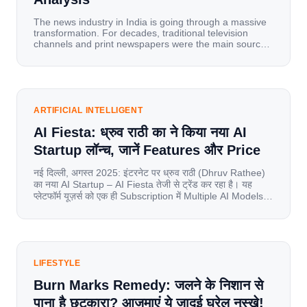
The news industry in India is going through a massive
transformation. For decades, traditional television
channels and print newspapers were the main sources
of information for millions of households. Today, cheap
mobile data, affordable smartphones, and high-speed
internet have completely disrupted this old setup. India
has become a mobile-first market where consumers
spend nearly 80% […]
ARTIFICIAL INTELLIGENT
AI Fiesta: ध्रुव राठी का ने किया नया AI
Startup लॉन्च, जानें Features और Price
नई दिल्ली, अगस्त 2025: इंटरनेट पर ध्रुव राठी (Dhruv Rathee)
का नया AI Startup – AI Fiesta तेजी से ट्रेंड कर रहा है। यह
प्लेटफॉर्म यूज़र्स को एक ही Subscription में Multiple AI Models
का एक्सेस देता है। आइए जानते है इस बारे में बिस्तर से। Launch पर
यूज़र्स का जबरदस्त रिस्पॉन्स लॉन्च के तुरंत […]
LIFESTYLE
Burn Marks Remedy: जलने के निशान से
पाना है छुटकारा? आजमाएं ये जादुई घरेलू नुस्खे!