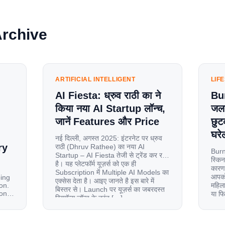
Archive
ARTIFICIAL INTELLIGENT
LIF
AI Fiesta: ध्रुव राठी का ने
Bu
किया नया AI Startup लॉन्च,
जलन
जानें Features और Price
छुट
घरेल
नई दिल्ली, अगस्त 2025: इंटरनेट पर ध्रुव
ry
राठी (Dhruv Rathee) का नया AI
Burn
Startup – AI Fiesta तेजी से ट्रेंड कर रहा
स्किन
है। यह प्लेटफॉर्म यूज़र्स को एक ही
कारण 
Subscription में Multiple AI Models का
आपको 
oing
एक्सेस देता है। आइए जानते है इस बारे में
on.
महिला
बिस्तर से। Launch पर यूज़र्स का जबरदस्त
ion
या फ
रिस्पॉन्स लॉन्च के तुरंत […]
से ज