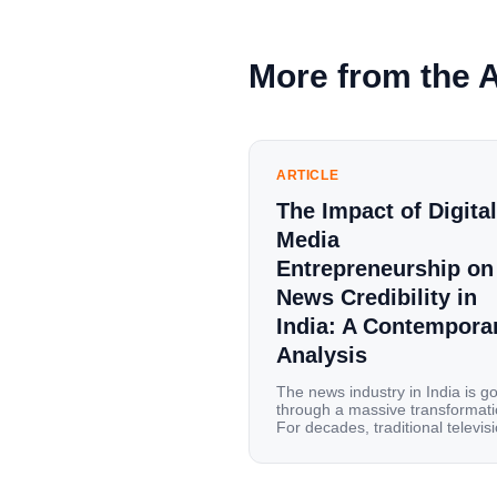
More from the 
ARTICLE
The Impact of Digital
Media
Entrepreneurship on
News Credibility in
India: A Contempora
Analysis
The news industry in India is g
through a massive transformati
For decades, traditional televis
channels and print newspapers
were the main sources of
information for millions of