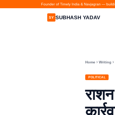
Founder of Timely India & Navjagran — buildin
SUBHASH YADAV
SY
Home
Writing
POLITICAL
राशन 
कार्र