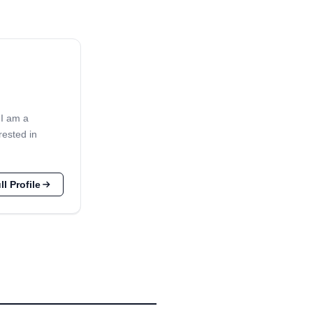
 I am a
rested in
l Profile