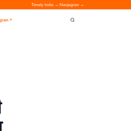
Timely India →
|
Navjagran →
gran
ी
ा