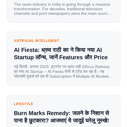
The news industry in India is going through a massive
transformation. For decades, traditional television
channels and print newspapers were the main sources
of information for millions of households. Today, cheap
mobile data, affordable smartphones, and high-speed
internet have completely disrupted this old setup. India
has become a mobile-first market where consumers
spend nearly 80% […]
ARTIFICIAL INTELLIGENT
AI Fiesta: ध्रुव राठी का ने किया नया AI
Startup लॉन्च, जानें Features और Price
नई दिल्ली, अगस्त 2025: इंटरनेट पर ध्रुव राठी (Dhruv Rathee)
का नया AI Startup – AI Fiesta तेजी से ट्रेंड कर रहा है। यह
प्लेटफॉर्म यूज़र्स को एक ही Subscription में Multiple AI Models
का एक्सेस देता है। आइए जानते है इस बारे में बिस्तर से। Launch पर
यूज़र्स का जबरदस्त रिस्पॉन्स लॉन्च के तुरंत […]
LIFESTYLE
Burn Marks Remedy: जलने के निशान से
पाना है छुटकारा? आजमाएं ये जादुई घरेलू नुस्खे!