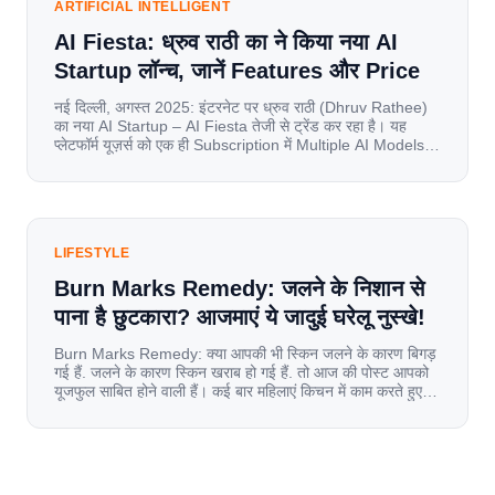
ARTIFICIAL INTELLIGENT
AI Fiesta: ध्रुव राठी का ने किया नया AI
Startup लॉन्च, जानें Features और Price
नई दिल्ली, अगस्त 2025: इंटरनेट पर ध्रुव राठी (Dhruv Rathee)
का नया AI Startup – AI Fiesta तेजी से ट्रेंड कर रहा है। यह
प्लेटफॉर्म यूज़र्स को एक ही Subscription में Multiple AI Models
का एक्सेस देता है। आइए जानते है इस बारे में बिस्तर से। Launch पर
यूज़र्स का जबरदस्त रिस्पॉन्स लॉन्च के तुरंत […]
LIFESTYLE
Burn Marks Remedy: जलने के निशान से
पाना है छुटकारा? आजमाएं ये जादुई घरेलू नुस्खे!
Burn Marks Remedy: क्या आपकी भी स्किन जलने के कारण बिगड़
गई हैं. जलने के कारण स्किन खराब हो गई हैं. तो आज की पोस्ट आपको
यूजफुल साबित होने वाली हैं। कई बार महिलाएं किचन में काम करते हुए
जल जाती हैं. या फिर किसी अन्य कारण से भी कई बार आज से जल जाती
[…]