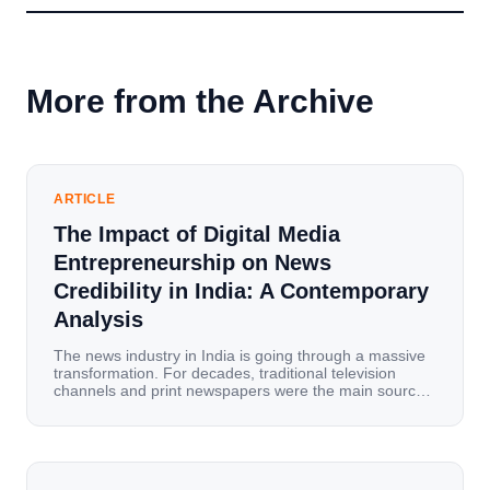
More from the Archive
ARTICLE
The Impact of Digital Media
Entrepreneurship on News
Credibility in India: A Contemporary
Analysis
The news industry in India is going through a massive
transformation. For decades, traditional television
channels and print newspapers were the main sources
of information for millions of households. Today, cheap
mobile data, affordable smartphones, and high-speed
internet have completely disrupted this old setup. India
has become a mobile-first market where consumers
spend nearly 80% […]