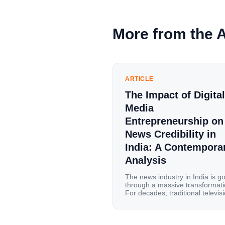
More from the 
ARTICLE
The Impact of Digital
Media
Entrepreneurship on
News Credibility in
India: A Contempora
Analysis
The news industry in India is g
through a massive transformati
For decades, traditional televis
channels and print newspapers
were the main sources of
information for millions of