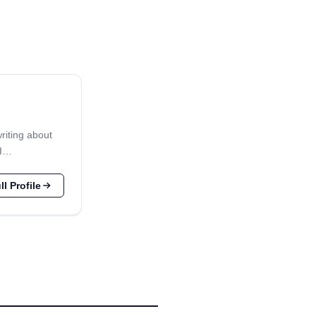
writing about
 I…
l Profile