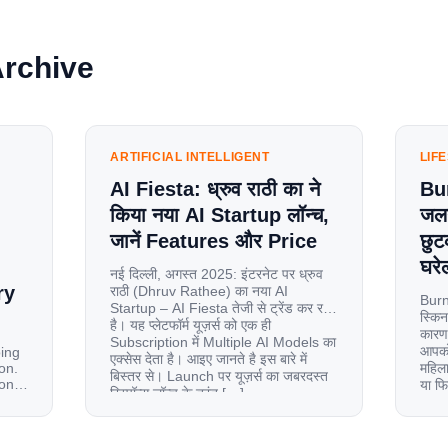
Archive
ARTIFICIAL INTELLIGENT
LIF
AI Fiesta: ध्रुव राठी का ने
Bu
किया नया AI Startup लॉन्च,
जलन
जानें Features और Price
छुट
घरेल
नई दिल्ली, अगस्त 2025: इंटरनेट पर ध्रुव
ry
राठी (Dhruv Rathee) का नया AI
Burn
Startup – AI Fiesta तेजी से ट्रेंड कर रहा
स्किन
है। यह प्लेटफॉर्म यूज़र्स को एक ही
कारण 
Subscription में Multiple AI Models का
आपको 
oing
एक्सेस देता है। आइए जानते है इस बारे में
on.
महिला
बिस्तर से। Launch पर यूज़र्स का जबरदस्त
ion
या फ
रिस्पॉन्स लॉन्च के तुरंत […]
से ज