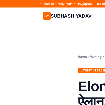
Founder of Timely India & Navjagran — buildin
SUBHASH YADAV
SY
Home
Writing
LATEST IN TEC
Elon
ऐलान,