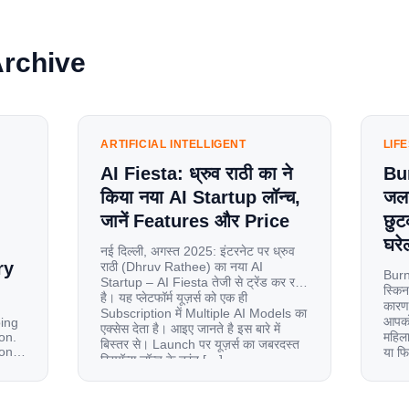
Archive
ARTIFICIAL INTELLIGENT
LIF
AI Fiesta: ध्रुव राठी का ने
Bu
किया नया AI Startup लॉन्च,
जलन
जानें Features और Price
छुट
घरेल
नई दिल्ली, अगस्त 2025: इंटरनेट पर ध्रुव
ry
राठी (Dhruv Rathee) का नया AI
Burn
Startup – AI Fiesta तेजी से ट्रेंड कर रहा
स्किन
है। यह प्लेटफॉर्म यूज़र्स को एक ही
कारण 
Subscription में Multiple AI Models का
आपको 
oing
एक्सेस देता है। आइए जानते है इस बारे में
on.
महिला
बिस्तर से। Launch पर यूज़र्स का जबरदस्त
ion
या फ
रिस्पॉन्स लॉन्च के तुरंत […]
से ज