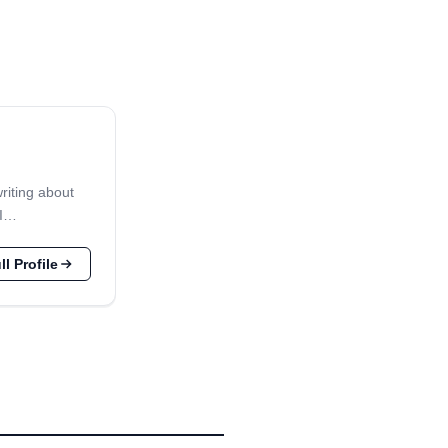
writing about
 I…
l Profile