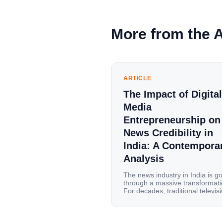
More from the 
ARTICLE
The Impact of Digital
Media
Entrepreneurship on
News Credibility in
India: A Contempora
Analysis
The news industry in India is g
through a massive transformati
For decades, traditional televis
channels and print newspapers
were the main sources of
information for millions of