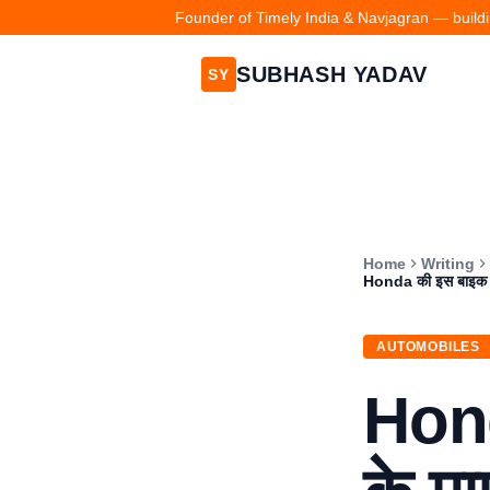
Founder of Timely India & Navjagran — buildin
SUBHASH YADAV
SY
Home
Writing
Honda की इस बाइक ने 
AUTOMOBILES
Hond