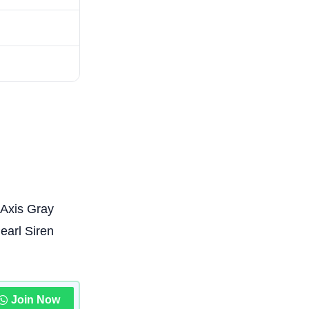
e Axis Gray
earl Siren
Join Now