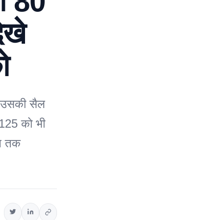
गी 80
ेखे
ो
र उसकी सैल
 125 को भी
अब तक