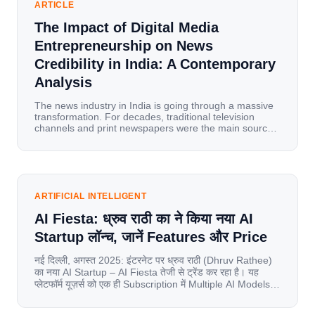
ARTICLE
The Impact of Digital Media
Entrepreneurship on News
Credibility in India: A Contemporary
Analysis
The news industry in India is going through a massive
transformation. For decades, traditional television
channels and print newspapers were the main sources
of information for millions of households. Today, cheap
mobile data, affordable smartphones, and high-speed
internet have completely disrupted this old setup. India
has become a mobile-first market where consumers
spend nearly 80% […]
ARTIFICIAL INTELLIGENT
AI Fiesta: ध्रुव राठी का ने किया नया AI
Startup लॉन्च, जानें Features और Price
नई दिल्ली, अगस्त 2025: इंटरनेट पर ध्रुव राठी (Dhruv Rathee)
का नया AI Startup – AI Fiesta तेजी से ट्रेंड कर रहा है। यह
प्लेटफॉर्म यूज़र्स को एक ही Subscription में Multiple AI Models
का एक्सेस देता है। आइए जानते है इस बारे में बिस्तर से। Launch पर
यूज़र्स का जबरदस्त रिस्पॉन्स लॉन्च के तुरंत […]