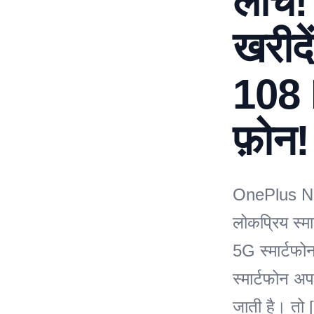
लाँच!
खरीद
108 
फ़ोन!
OnePlus No
लोकप्रिय स्मा
5G स्मार्टफ
स्मार्टफोन अ
जाती है। तो