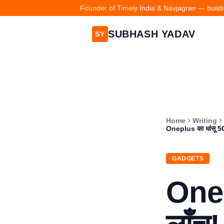
Founder of Timely India & Navjagran — buildin
SUBHASH YADAV
SY
Home
Writing
Oneplus का धांसू 5G 
GADGETS
Onep