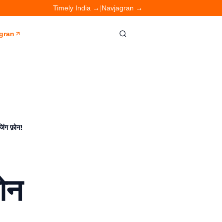
Timely India →
|
Navjagran →
gran
िंग फ़ोन!
ोन