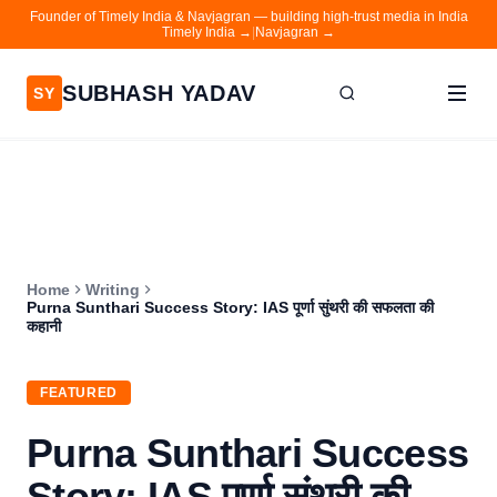
Founder of Timely India & Navjagran — building high-trust media in India
Timely India →
|
Navjagran →
SUBHASH YADAV
SY
Home
Writing
About
Home
Writing
Contact
Purna Sunthari Success Story: IAS पूर्णा सुंथरी की सफलता की
कहानी
Timely India
Navjagran
FEATURED
Purna Sunthari Success
Story: IAS पूर्णा सुंथरी की