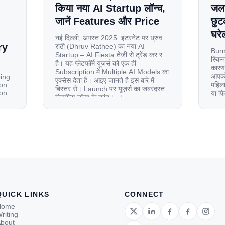
किया नया AI Startup लॉन्च,
जलन
जानें Features और Price
छुट
घरेल
नई दिल्ली, अगस्त 2025: इंटरनेट पर ध्रुव
ry
राठी (Dhruv Rathee) का नया AI
Burn
Startup – AI Fiesta तेजी से ट्रेंड कर रहा
स्किन
है। यह प्लेटफॉर्म यूज़र्स को एक ही
कारण 
Subscription में Multiple AI Models का
आपको 
oing
एक्सेस देता है। आइए जानते है इस बारे में
on.
महिला
बिस्तर से। Launch पर यूज़र्स का जबरदस्त
ion
या फ
रिस्पॉन्स लॉन्च के तुरंत […]
से ज
le
 and
tup.
d
QUICK LINKS
CONNECT
Home
riting
bout