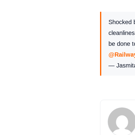
Shocked b
cleanlines
be done t
@Railwa
— Jasmit