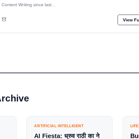
Content Writing since last…
View Ful
Archive
ARTIFICIAL INTELLIGENT
LIF
AI Fiesta: ध्रुव राठी का ने
Bu