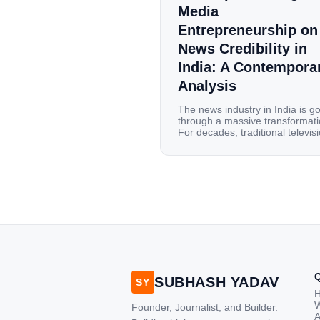
Media
Entrepreneurship on
News Credibility in
India: A Contempora
Analysis
The news industry in India is g
through a massive transformati
For decades, traditional televis
channels and print newspapers
were the main sources of
information for millions of
households. Today, cheap mobi
data, affordable smartphones,
high-speed internet have
completely disrupted this old se
India has become a mobile-first
market where consumers spen
nearly 80% […]
SUBHASH YADAV
SY
W
Founder, Journalist, and Builder.
A