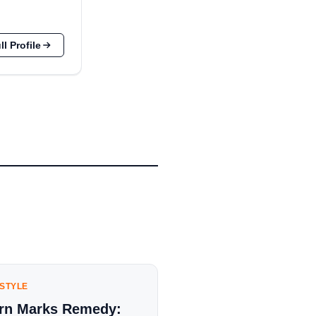
l Profile
ESTYLE
rn Marks Remedy: