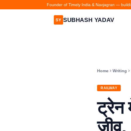
Founder of Timely India & Navjagran — buildin
SUBHASH YADAV
SY
Home
Writing
RAILWAY
ट्रेन
जीव, 