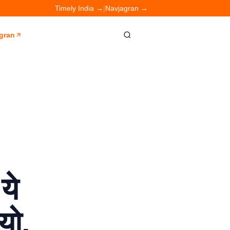
Timely India →
|
Navjagran →
gran
ये
यो,