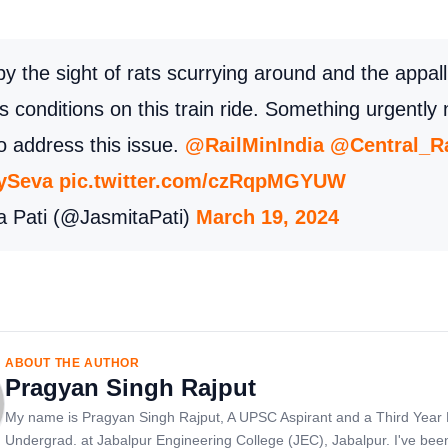
y the sight of rats scurrying around and the appall
s conditions on this train ride. Something urgently
o address this issue.
@RailMinIndia
@Central_R
ySeva
pic.twitter.com/czRqpMGYUW
a Pati (@JasmitaPati)
March 19, 2024
ABOUT THE AUTHOR
Pragyan Singh Rajput
My name is Pragyan Singh Rajput, A UPSC Aspirant and a Third Year 
Undergrad. at Jabalpur Engineering College (JEC), Jabalpur. I've bee