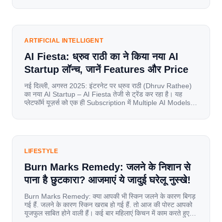
of information for millions of households. Today, cheap
mobile data, affordable smartphones, and high-speed
internet have completely disrupted this old setup. India
has become a mobile-first market where consumers
spend nearly 80% […]
ARTIFICIAL INTELLIGENT
AI Fiesta: ध्रुव राठी का ने किया नया AI
Startup लॉन्च, जानें Features और Price
नई दिल्ली, अगस्त 2025: इंटरनेट पर ध्रुव राठी (Dhruv Rathee)
का नया AI Startup – AI Fiesta तेजी से ट्रेंड कर रहा है। यह
प्लेटफॉर्म यूज़र्स को एक ही Subscription में Multiple AI Models
का एक्सेस देता है। आइए जानते है इस बारे में बिस्तर से। Launch पर
यूज़र्स का जबरदस्त रिस्पॉन्स लॉन्च के तुरंत […]
LIFESTYLE
Burn Marks Remedy: जलने के निशान से
पाना है छुटकारा? आजमाएं ये जादुई घरेलू नुस्खे!
Burn Marks Remedy: क्या आपकी भी स्किन जलने के कारण बिगड़
गई हैं. जलने के कारण स्किन खराब हो गई हैं. तो आज की पोस्ट आपको
यूजफुल साबित होने वाली हैं। कई बार महिलाएं किचन में काम करते हुए
जल जाती हैं. या फिर किसी अन्य कारण से भी कई बार आज से जल जाती