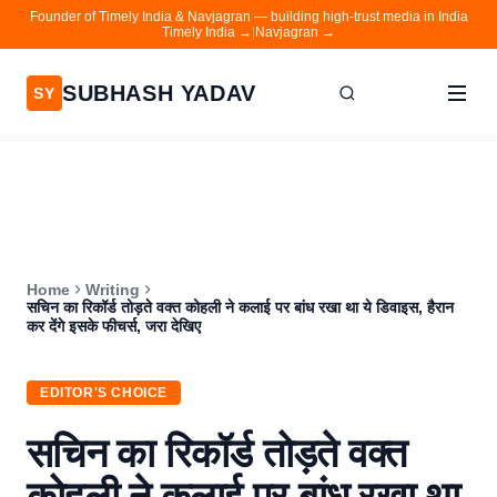
Founder of Timely India & Navjagran — building high-trust media in India
Timely India →
|
Navjagran →
SUBHASH YADAV
SY
Home
Writing
About
Home
Writing
Contact
सचिन का रिकॉर्ड तोड़ते वक्त कोहली ने कलाई पर बांध रखा था ये डिवाइस, हैरान
कर देंगे इसके फीचर्स, जरा देखिए
Timely India
Navjagran
EDITOR'S CHOICE
सचिन का रिकॉर्ड तोड़ते वक्त
कोहली ने कलाई पर बांध रखा था