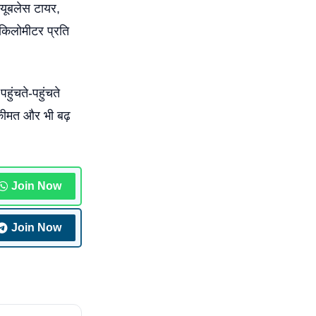
्यूबलेस टायर,
किलोमीटर प्रति
ुंचते-पहुंचते
कीमत और भी बढ़
Join Now
Join Now