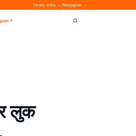
Timely India →
|
Navjagran →
gran
र लुक
,