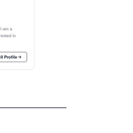
 I am a
rested in
l Profile