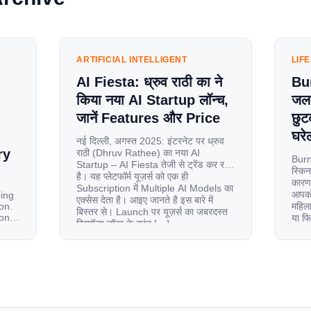
ARTIFICIAL INTELLIGENT
LIF
AI Fiesta: ध्रुव राठी का ने
Bu
किया नया AI Startup लॉन्च,
जलन
जानें Features और Price
छुट
घरेल
नई दिल्ली, अगस्त 2025: इंटरनेट पर ध्रुव
ry
राठी (Dhruv Rathee) का नया AI
Burn
Startup – AI Fiesta तेजी से ट्रेंड कर रहा
स्किन
है। यह प्लेटफॉर्म यूज़र्स को एक ही
कारण 
Subscription में Multiple AI Models का
आपको 
oing
एक्सेस देता है। आइए जानते है इस बारे में
on.
महिला
बिस्तर से। Launch पर यूज़र्स का जबरदस्त
ion
या फ
रिस्पॉन्स लॉन्च के तुरंत […]
से ज
le
 and
tup.