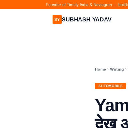
Founder of Timely India & Navjagran — buildin
SUBHASH YADAV
SY
Home
Writing
AUTOMOBILE
Yama
देख आ