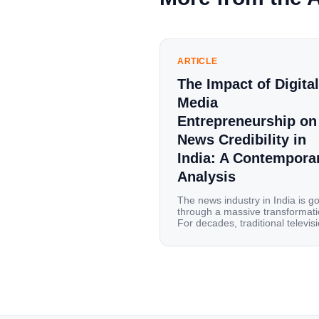
ARTICLE
The Impact of Digital
Media
Entrepreneurship on
News Credibility in
India: A Contempora
Analysis
The news industry in India is g
through a massive transformati
For decades, traditional televis
channels and print newspapers
were the main sources of
information for millions of
households. Today, cheap mobi
data, affordable smartphones,
high-speed internet have
completely disrupted this old se
India has become a mobile-first