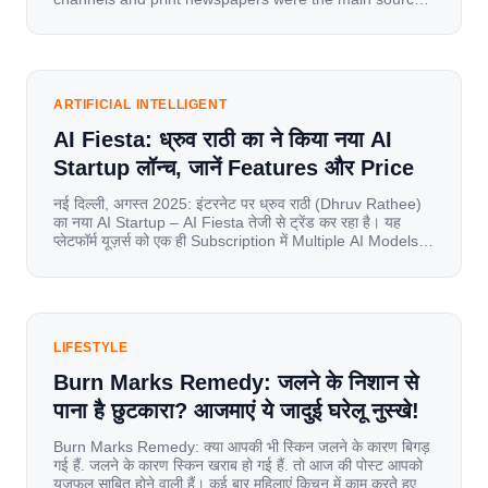
of information for millions of households. Today, cheap
mobile data, affordable smartphones, and high-speed
internet have completely disrupted this old setup. India
has become a mobile-first market where consumers
spend nearly 80% […]
ARTIFICIAL INTELLIGENT
AI Fiesta: ध्रुव राठी का ने किया नया AI
Startup लॉन्च, जानें Features और Price
नई दिल्ली, अगस्त 2025: इंटरनेट पर ध्रुव राठी (Dhruv Rathee)
का नया AI Startup – AI Fiesta तेजी से ट्रेंड कर रहा है। यह
प्लेटफॉर्म यूज़र्स को एक ही Subscription में Multiple AI Models
का एक्सेस देता है। आइए जानते है इस बारे में बिस्तर से। Launch पर
यूज़र्स का जबरदस्त रिस्पॉन्स लॉन्च के तुरंत […]
LIFESTYLE
Burn Marks Remedy: जलने के निशान से
पाना है छुटकारा? आजमाएं ये जादुई घरेलू नुस्खे!
Burn Marks Remedy: क्या आपकी भी स्किन जलने के कारण बिगड़
गई हैं. जलने के कारण स्किन खराब हो गई हैं. तो आज की पोस्ट आपको
यूजफुल साबित होने वाली हैं। कई बार महिलाएं किचन में काम करते हुए