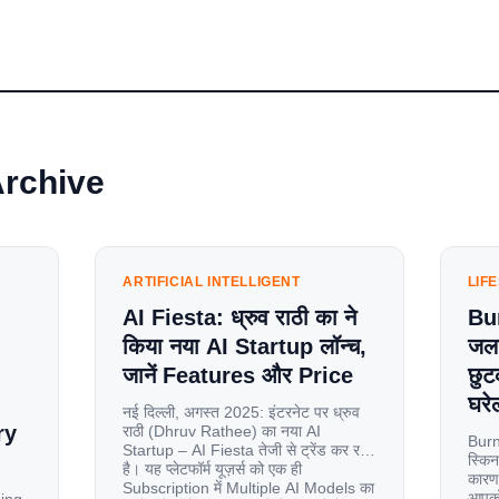
Archive
ARTIFICIAL INTELLIGENT
LIF
AI Fiesta: ध्रुव राठी का ने
Bu
किया नया AI Startup लॉन्च,
जलन
जानें Features और Price
छुट
घरेल
नई दिल्ली, अगस्त 2025: इंटरनेट पर ध्रुव
ry
राठी (Dhruv Rathee) का नया AI
Burn
Startup – AI Fiesta तेजी से ट्रेंड कर रहा
स्किन
है। यह प्लेटफॉर्म यूज़र्स को एक ही
कारण 
Subscription में Multiple AI Models का
आपको 