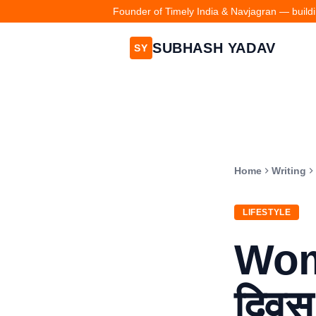
Founder of Timely India & Navjagran — buildin
SUBHASH YADAV
SY
Home
Writing
LIFESTYLE
Wome
दिवस 