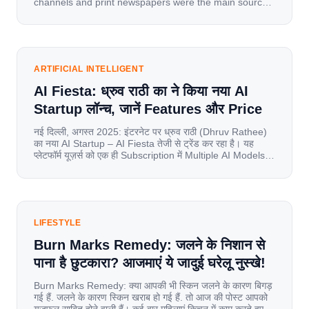
channels and print newspapers were the main sources
of information for millions of households. Today, cheap
mobile data, affordable smartphones, and high-speed
internet have completely disrupted this old setup. India
has become a mobile-first market where consumers
spend nearly 80% […]
ARTIFICIAL INTELLIGENT
AI Fiesta: ध्रुव राठी का ने किया नया AI
Startup लॉन्च, जानें Features और Price
नई दिल्ली, अगस्त 2025: इंटरनेट पर ध्रुव राठी (Dhruv Rathee)
का नया AI Startup – AI Fiesta तेजी से ट्रेंड कर रहा है। यह
प्लेटफॉर्म यूज़र्स को एक ही Subscription में Multiple AI Models
का एक्सेस देता है। आइए जानते है इस बारे में बिस्तर से। Launch पर
यूज़र्स का जबरदस्त रिस्पॉन्स लॉन्च के तुरंत […]
LIFESTYLE
Burn Marks Remedy: जलने के निशान से
पाना है छुटकारा? आजमाएं ये जादुई घरेलू नुस्खे!
Burn Marks Remedy: क्या आपकी भी स्किन जलने के कारण बिगड़
गई हैं. जलने के कारण स्किन खराब हो गई हैं. तो आज की पोस्ट आपको