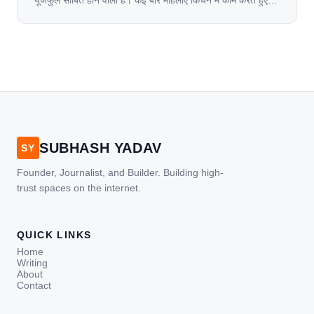
यूजफुल साबित होने वाली हैं। कई बार महिलाएं किचन में काम करते हुए
जल जाती हैं. या फिर किसी अन्य कारण से भी कई बार आज से जल जाती
[…]
SUBHASH YADAV
SY
Founder, Journalist, and Builder. Building high-
trust spaces on the internet.
QUICK LINKS
Home
Writing
About
Contact