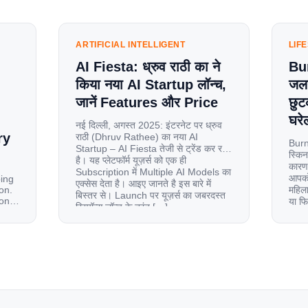
ARTIFICIAL INTELLIGENT
LIF
AI Fiesta: ध्रुव राठी का ने
Bu
किया नया AI Startup लॉन्च,
जलन
जानें Features और Price
छुट
घरेल
नई दिल्ली, अगस्त 2025: इंटरनेट पर ध्रुव
ry
राठी (Dhruv Rathee) का नया AI
Burn
Startup – AI Fiesta तेजी से ट्रेंड कर रहा
स्किन
है। यह प्लेटफॉर्म यूज़र्स को एक ही
कारण 
Subscription में Multiple AI Models का
आपको 
oing
एक्सेस देता है। आइए जानते है इस बारे में
on.
महिला
बिस्तर से। Launch पर यूज़र्स का जबरदस्त
ion
या फ
रिस्पॉन्स लॉन्च के तुरंत […]
से ज
le
 and
tup.
d