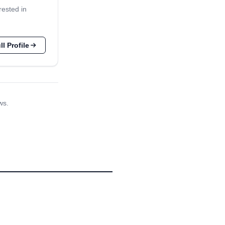
rested in
l Profile
ws.