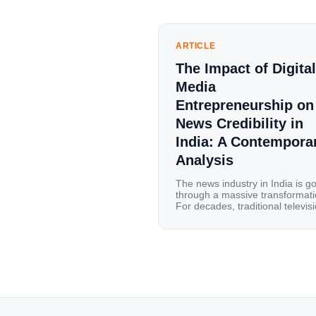
ARTICLE
The Impact of Digital
Media
Entrepreneurship on
News Credibility in
India: A Contempora
Analysis
The news industry in India is g
through a massive transformati
For decades, traditional televis
channels and print newspapers
were the main sources of
information for millions of
households. Today, cheap mobi
data, affordable smartphones,
high-speed internet have
completely disrupted this old se
India has become a mobile-first
market where consumers spen