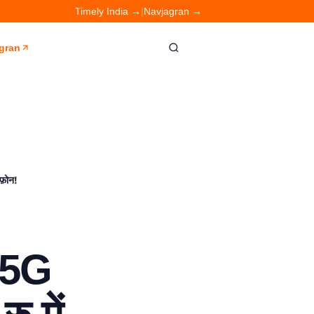
Timely India →
|
Navjagran →
gran
फ़ोन!
ा 5G