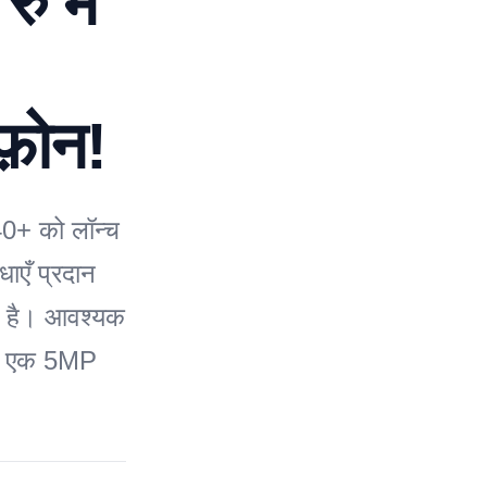
ु में
़ोन!
40+ को लॉन्च
ाएँ प्रदान
ता है। आवश्यक
रा एक 5MP