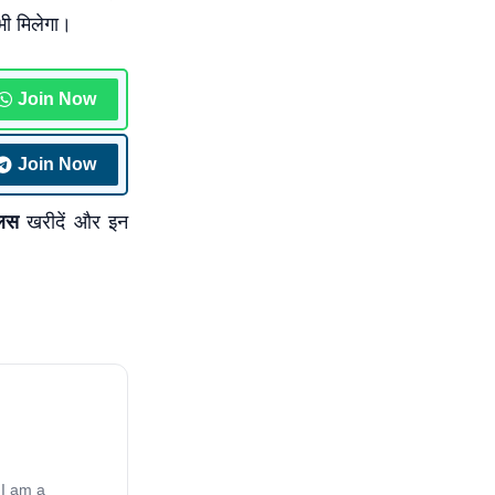
ी मिलेगा।
Join Now
Join Now
्लस
खरीदें और इन
 I am a