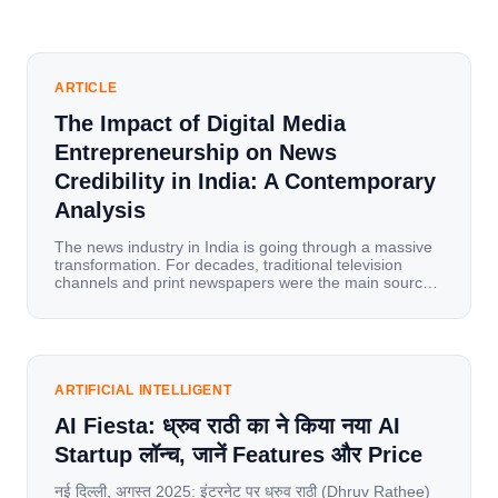
ARTICLE
The Impact of Digital Media
Entrepreneurship on News
Credibility in India: A Contemporary
Analysis
The news industry in India is going through a massive
transformation. For decades, traditional television
channels and print newspapers were the main sources
of information for millions of households. Today, cheap
mobile data, affordable smartphones, and high-speed
internet have completely disrupted this old setup. India
has become a mobile-first market where consumers
spend nearly 80% […]
ARTIFICIAL INTELLIGENT
AI Fiesta: ध्रुव राठी का ने किया नया AI
Startup लॉन्च, जानें Features और Price
नई दिल्ली, अगस्त 2025: इंटरनेट पर ध्रुव राठी (Dhruv Rathee)