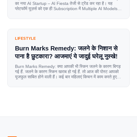
का नया AI Startup – AI Fiesta तेजी से ट्रेंड कर रहा है। यह
प्लेटफॉर्म यूज़र्स को एक ही Subscription में Multiple AI Models
का एक्सेस देता है। आइए जानते है इस बारे में बिस्तर से। Launch पर
यूज़र्स का जबरदस्त रिस्पॉन्स लॉन्च के तुरंत […]
LIFESTYLE
Burn Marks Remedy: जलने के निशान से
पाना है छुटकारा? आजमाएं ये जादुई घरेलू नुस्खे!
Burn Marks Remedy: क्या आपकी भी स्किन जलने के कारण बिगड़
गई हैं. जलने के कारण स्किन खराब हो गई हैं. तो आज की पोस्ट आपको
यूजफुल साबित होने वाली हैं। कई बार महिलाएं किचन में काम करते हुए
जल जाती हैं. या फिर किसी अन्य कारण से भी कई बार आज से जल जाती
[…]